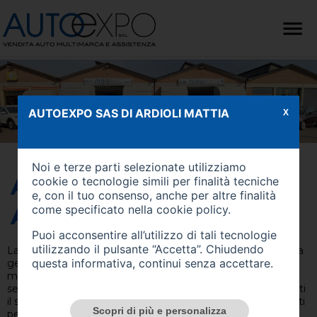
AUTOEXPO SAS DI ARDIOLI MATTIA
X
Noi e terze parti selezionate utilizziamo
AUTOEXPO SAS DI
cookie o tecnologie simili per finalità tecniche
e, con il tuo consenso, anche per altre finalità
ARDIOLI MATTIA
come specificato nella
cookie policy
.
Puoi acconsentire all’utilizzo di tali tecnologie
utilizzando il pulsante “Accetta”. Chiudendo
La Famiglia Ardioli, dal 1961 titolare dell’attività, ancora oggi a
questa informativa, continui senza accettare.
gestione familiare, vanta più di 56 anni di esperienza nel
mondo dell’auto , dalla vendita alla riparazione . La nostra
sede è stata pensata appositamente per dare ai nostri clienti
il servizio e il trattamento adeguati, da anni siamo apprezzati
Scopri di più e personalizza
per la cura nei minimi particolari che abbiamo per le nostre