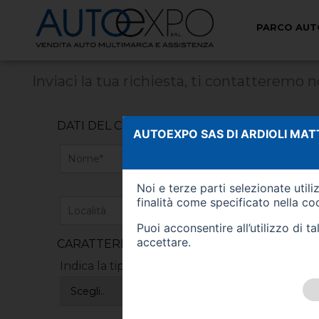
PARCO AUT
NON HAI TROVATO IL VE
Inviaci la tua richiesta, ti contatteremo
DATI DEL CLIENTE
AUTOEXPO SAS DI ARDIOLI MAT
Noi e terze parti selezionate util
finalità come specificato nella
coo
Puoi acconsentire all’utilizzo di 
accettare.
CARATTERISTICHE DEL VEICOLO RICERCAT
Indica la tipologia di veicolo