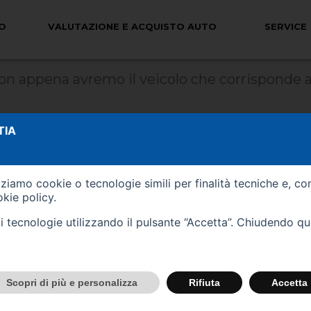
O
VALUTAZIONE E ACQUISTO AUTO
SERVICE
ICOLO CHE STAVI CERCANDO?
 non appena avremo il veicolo che corrisponde a
TIA
izziamo cookie o tecnologie simili per finalità tecniche e, co
kie policy
.
tali tecnologie utilizzando il pulsante “Accetta”. Chiudendo q
O
Scopri di più e personalizza
Rifiuta
Accetta