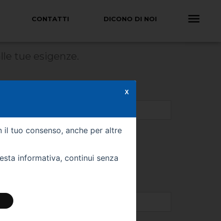
CONTATTI
DICONO DI NOI
lle tue esigenze.
X
n il tuo consenso, anche per altre
uesta informativa, continui senza