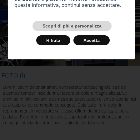
questa informativa, continui senza accettare.
Scopri di più e personalizza
Rifiuta
Accetta
FOTO (1)
Lorem ipsum dolor sit amet, consectetur adipiscing elit, sed do
eiusmod tempor incididunt ut labore et dolore magna aliqua. Ut
enim ad minim veniam, quis nostrud exercitation ullamco laboris nisi
ut aliquip ex ea commodo consequat. Duis aute irure dolor in
reprehenderit in voluptate velit esse cillum dolore eu fugiat nulla
pariatur. Excepteur sint occaecat cupidatat non proident, sunt in
culpa qui officia deserunt mollit anim id est laborum