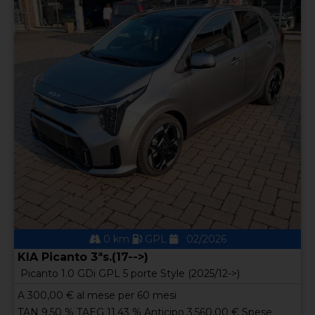
0 km
GPL
02/2026
KIA Picanto 3ªs.(17-->)
Picanto 1.0 GDi GPL 5 porte Style (2025/12->)
A
300,00
€ al mese per 60 mesi
TAN 9,50 % TAEG 11.43 % Anticipo 3.560,00 € Spese