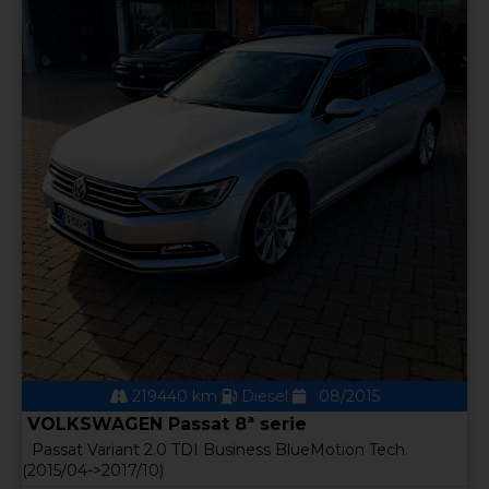
219440 km
Diesel
08/2015
VOLKSWAGEN Passat 8ª serie
Passat Variant 2.0 TDI Business BlueMotion Tech.
(2015/04->2017/10)