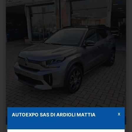
AUTOEXPO SAS DI ARDIOLI MATTIA
X
0 km
Benzina
01/2026
CITROEN C3 Aircross 2ª s.