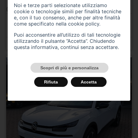
C3 Aircross Hybrid 136 CV e-DCS6 You Pack Plus
Noi e terze parti selezionate utilizziamo
(2024/06->2025/03)
cookie o tecnologie simili per finalità tecniche
e, con il tuo consenso, anche per altre finalità
A
421,00
€ al mese per 60 mesi
come specificato nella
cookie policy
.
TAN 9,50 % TAEG 10.99 % Anticipo 5.000,00 € Spese
istruttoria 400,00 €
Puoi acconsentire all’utilizzo di tali tecnologie
utilizzando il pulsante “Accetta”. Chiudendo
Prezzo 25.000,00 €
questa informativa, continui senza accettare.
Scopri di più e personalizza
Rifiuta
Accetta