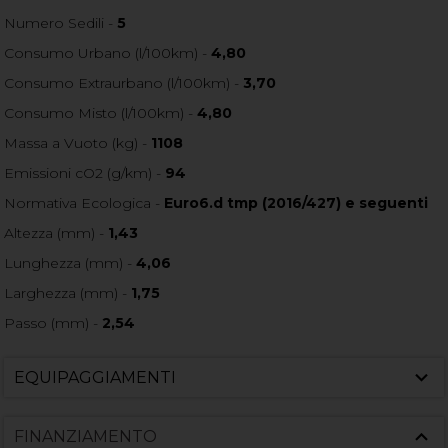
Numero Sedili -
5
Consumo Urbano (l/100km) -
4,80
Consumo Extraurbano (l/100km) -
3,70
Consumo Misto (l/100km) -
4,80
Massa a Vuoto (kg) -
1108
Emissioni cO2 (g/km) -
94
Normativa Ecologica -
Euro6.d tmp (2016/427) e seguenti
Altezza (mm) -
1,43
Lunghezza (mm) -
4,06
Larghezza (mm) -
1,75
Passo (mm) -
2,54
EQUIPAGGIAMENTI
FINANZIAMENTO