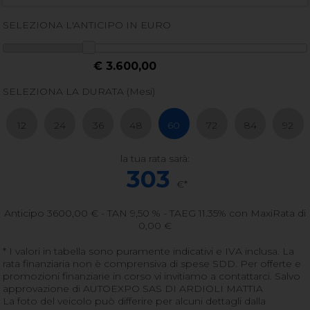
SELEZIONA L'ANTICIPO IN EURO
€ 3.600,00
SELEZIONA LA DURATA (Mesi)
12
24
36
48
60
72
84
92
la tua rata sarà:
303
€*
Anticipo
3600,00
€ - TAN 9,50 % - TAEG
11.35
% con MaxiRata di
0,00
€
* I valori in tabella sono puramente indicativi e IVA inclusa. La
rata finanziaria non è comprensiva di spese SDD. Per offerte e
promozioni finanziarie in corso vi invitiamo a contattarci. Salvo
approvazione di AUTOEXPO SAS DI ARDIOLI MATTIA
La foto del veicolo può differire per alcuni dettagli dalla