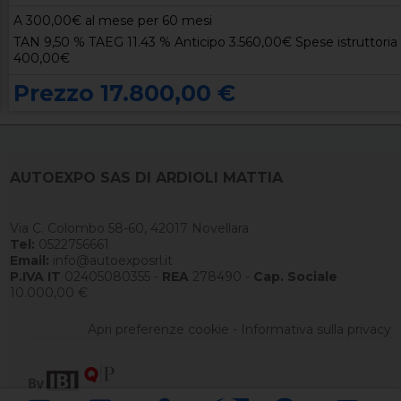
A
300,00
€ al mese per 60 mesi
TAN 9,50 % TAEG 11.43 % Anticipo 3.560,00€ Spese istruttoria
400,00€
Prezzo 17.800,00 €
AUTOEXPO SAS DI ARDIOLI MATTIA
Via C. Colombo 58-60, 42017 Novellara
Tel:
0522756661
Email:
info@autoexposrl.it
P.IVA IT
02405080355 -
REA
278490 -
Cap. Sociale
10.000,00 €
Apri preferenze cookie
-
Informativa sulla privacy