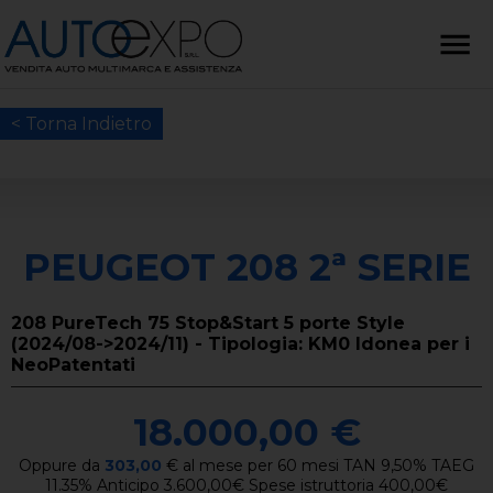
< Torna Indietro
PEUGEOT 208 2ª SERIE
208 PureTech 75 Stop&Start 5 porte Style
(2024/08->2024/11) - Tipologia: KM0 Idonea per i
NeoPatentati
18.000,00 €
Oppure da
303,00
€
al mese per
60
mesi TAN
9,50
%
TAEG
11.35
%
Anticipo
3.600,00
€
Spese istruttoria
400,00
€