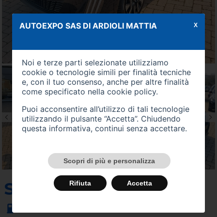
AUTOEXPO SAS DI ARDIOLI MATTIA
X
Noi e terze parti selezionate utilizziamo
cookie o tecnologie simili per finalità tecniche
e, con il tuo consenso, anche per altre finalità
come specificato nella
cookie policy
.
Puoi acconsentire all’utilizzo di tali tecnologie
utilizzando il pulsante “Accetta”. Chiudendo
questa informativa, continui senza accettare.
Scopri di più e personalizza
SU QUEST'AUTO
Rifiuta
Accetta
Alimentazione -
Benzina