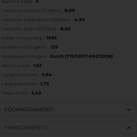
Numero Sedili -
5
Consumo Urbano (l/100km) -
8,00
Consumo Extraurbano (l/100km) -
4,90
Consumo Misto (l/100km) -
8,00
Massa a Vuoto (kg) -
1085
Emissioni cO2 (g/km) -
139
Normativa Ecologica -
Euro5 (715/2007-692/2008)
Altezza (mm) -
1,52
Lunghezza (mm) -
3,94
Larghezza (mm) -
1,73
Passo (mm) -
2,45
EQUIPAGGIAMENTI
FINANZIAMENTO