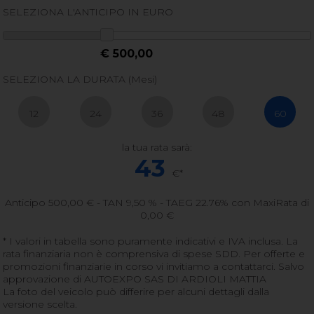
SELEZIONA L'ANTICIPO IN EURO
€ 500,00
SELEZIONA LA DURATA (Mesi)
12
24
36
48
60
la tua rata sarà:
43
€*
Anticipo
500,00
€ - TAN 9,50 % - TAEG
22.76
% con MaxiRata di
0,00
€
* I valori in tabella sono puramente indicativi e IVA inclusa. La
rata finanziaria non è comprensiva di spese SDD. Per offerte e
promozioni finanziarie in corso vi invitiamo a contattarci. Salvo
approvazione di AUTOEXPO SAS DI ARDIOLI MATTIA
La foto del veicolo può differire per alcuni dettagli dalla
versione scelta.