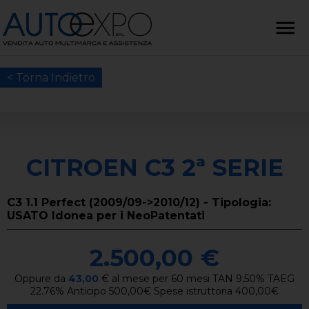
< Torna Indietro
CITROEN C3 2ª SERIE
C3 1.1 Perfect (2009/09->2010/12) - Tipologia:
USATO Idonea per i NeoPatentati
2.500,00 €
Oppure da
43,00
€
al mese per
60
mesi TAN
9,50
%
TAEG
22.76
%
Anticipo
500,00
€
Spese istruttoria
400,00
€