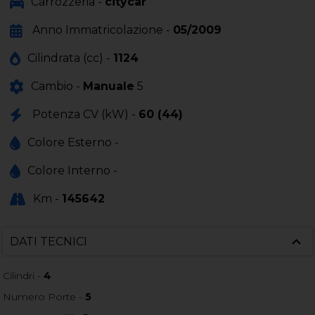
Carrozzeria -
citycar
Anno Immatricolazione -
05/2009
Cilindrata (cc) -
1124
Cambio -
Manuale
5
Potenza CV (kW) -
60 (44)
Colore Esterno -
Colore Interno -
Km -
145642
DATI TECNICI
Cilindri -
4
Numero Porte -
5