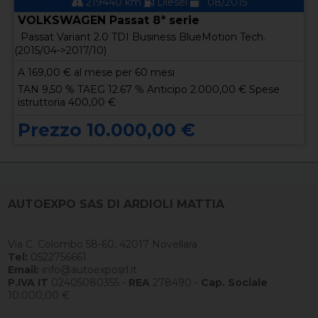
219440 km
Diesel
08/2015
VOLKSWAGEN Passat 8ª serie
Passat Variant 2.0 TDI Business BlueMotion Tech.
(2015/04->2017/10)
A
169,00
€ al mese per 60 mesi
TAN 9,50 % TAEG 12.67 % Anticipo 2.000,00 € Spese
istruttoria 400,00 €
Prezzo 10.000,00 €
AUTOEXPO SAS DI ARDIOLI MATTIA
Via C. Colombo 58-60, 42017 Novellara
Tel:
0522756661
Email:
info@autoexposrl.it
P.IVA IT
02405080355 -
REA
278490 -
Cap. Sociale
10.000,00 €