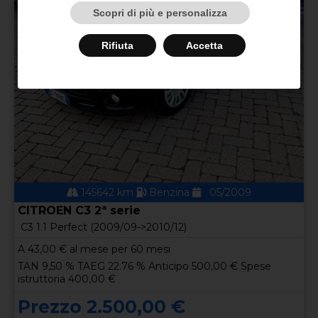
Scopri di più e personalizza
Rifiuta
Accetta
145642 km
Benzina
05/2009
CITROEN C3 2ª serie
C3 1.1 Perfect (2009/09->2010/12)
A
43,00
€ al mese per 60 mesi
TAN 9,50 % TAEG 22.76 % Anticipo 500,00 € Spese
istruttoria 400,00 €
Prezzo 2.500,00 €